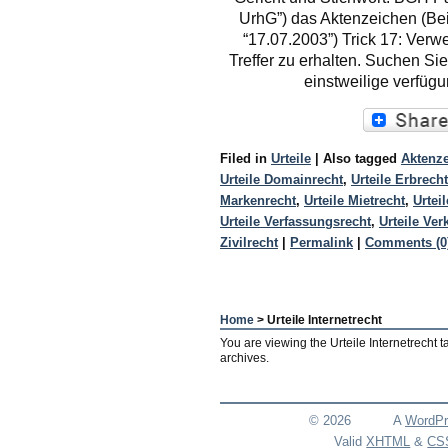
UrhG”) das Aktenzeichen (Beis
“17.07.2003”) Trick 17: Ver
Treffer zu erhalten. Suchen Sie
einstweilige verfüg
Filed in
Urteile
|
Also tagged
Aktenz
Urteile Domainrecht
,
Urteile Erbrecht
Markenrecht
,
Urteile Mietrecht
,
Urteil
Urteile Verfassungsrecht
,
Urteile Ver
Zivilrecht
|
Permalink
|
Comments (0
Home
> Urteile Internetrecht
You are viewing the Urteile Internetrecht t
archives.
© 2026
A
WordPr
Valid
XHTML
&
CS